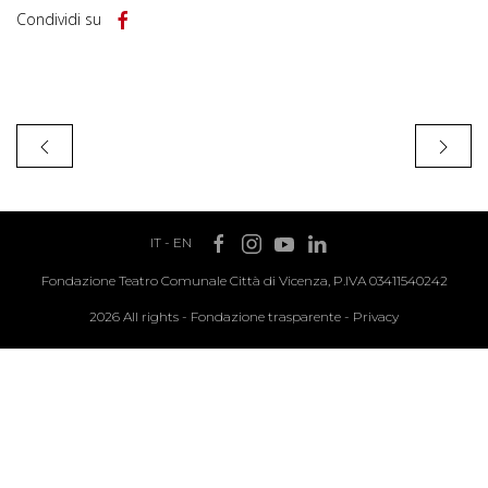
Condividi su
IT
-
EN
Fondazione Teatro Comunale Città di Vicenza, P.IVA 03411540242
2026 All rights -
Fondazione trasparente
-
Privacy