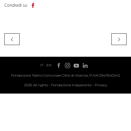
Condividi su
IT
-
EN
Fondazione Teatro Comunale Città di Vicenza, P.IVA 03411540242
2026 All rights -
Fondazione trasparente
-
Privacy