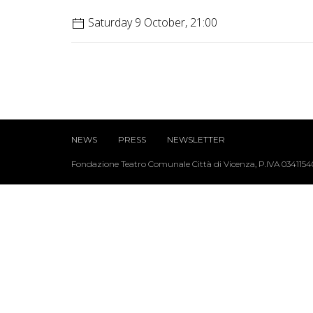
Saturday 9 October, 21:00
NEWS
PRESS
NEWSLETTER
Fondazione Teatro Comunale Città di Vicenza, P.IVA 034115