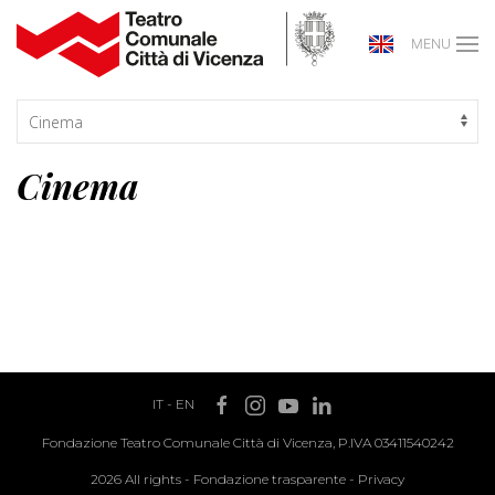
MENU
Cinema
IT
-
EN
Fondazione Teatro Comunale Città di Vicenza, P.IVA 03411540242
2026 All rights -
Fondazione trasparente
-
Privacy