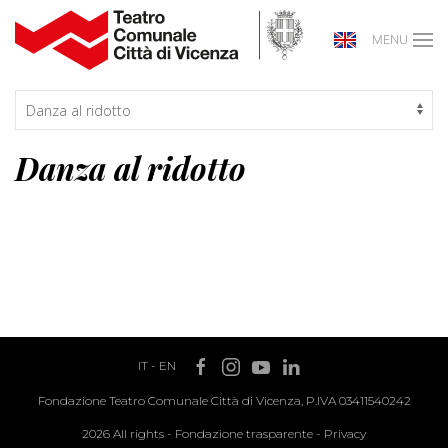
MENU
Danza al ridotto
IT
-
EN
Fondazione Teatro Comunale Città di Vicenza, P.IVA 03411540242
2026 All rights -
Fondazione trasparente
-
Privacy