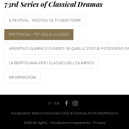
73rd Series of Classical Dramas
IL FESTIVAL - NOSTOS. SE TU NON TORNI
SPETTACOLI - 73° CICLO CLASSICI
APERITIVO OLIMPICO OVVERO: SE QUELLE STATUE POTESSERO PAR
LA BERTOLIANA PER I CLASSICI DELL'OLIMPICO
INFORMAZIONI
IT
-
EN
Fondazione Teatro Comunale Città di Vicenza, P.IVA 03411540242
2026 All rights -
Fondazione trasparente
-
Privacy