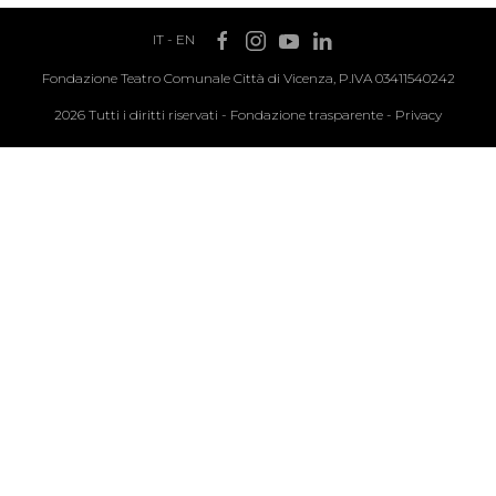
IT
-
EN
Fondazione Teatro Comunale Città di Vicenza, P.IVA 03411540242
2026 Tutti i diritti riservati -
Fondazione trasparente
-
Privacy