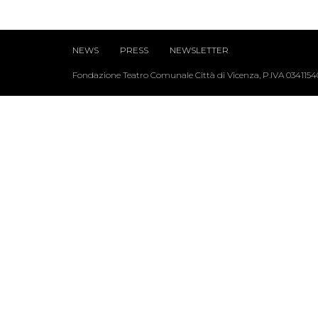
NEWS
PRESS
NEWSLETTER
Fondazione Teatro Comunale Città di Vicenza, P.IVA 034115