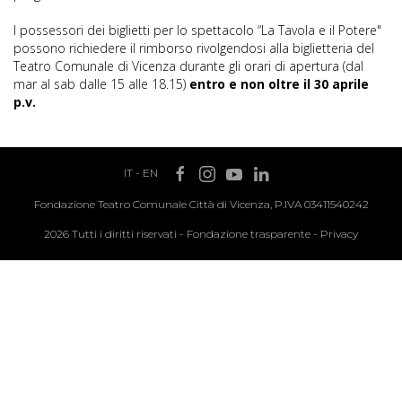
I possessori dei biglietti per lo spettacolo “La Tavola e il Potere"
possono richiedere il rimborso rivolgendosi alla biglietteria del
Teatro Comunale di Vicenza durante gli orari di apertura (dal
mar al sab dalle 15 alle 18.15)
entro e non oltre il 30 aprile
p.v.
IT
-
EN
Fondazione Teatro Comunale Città di Vicenza, P.IVA 03411540242
2026 Tutti i diritti riservati -
Fondazione trasparente
-
Privacy