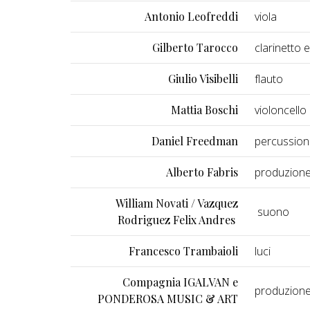
Antonio Leofreddi
viola
Gilberto Tarocco
clarinetto 
Giulio Visibelli
flauto
Mattia Boschi
violoncello
Daniel Freedman
percussion
Alberto Fabris
produzione
William Novati / Vazquez
suono
Rodriguez Felix Andres
Francesco Trambaioli
luci
Compagnia IGALVAN e
produzion
PONDEROSA MUSIC & ART