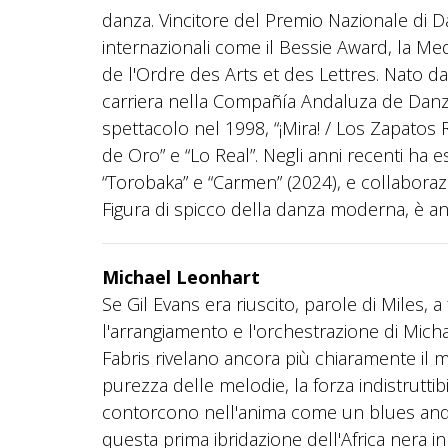
danza. Vincitore del Premio Nazionale di D
internazionali come il Bessie Award, la Meda
de l'Ordre des Arts et des Lettres. Nato da un
carriera nella Compañía Andaluza de Danza 
spettacolo nel 1998, “¡Mira! / Los Zapatos
de Oro” e “Lo Real”. Negli anni recenti ha e
“Torobaka” e “Carmen” (2024), e collaborazi
Figura di spicco della danza moderna, è anc
Michael Leonhart
Se Gil Evans era riuscito, parole di Miles,
l'arrangiamento e l'orchestrazione di Mic
Fabris rivelano ancora più chiaramente il m
purezza delle melodie, la forza indistruttib
contorcono nell'anima come un blues andal
questa prima ibridazione dell'Africa nera i