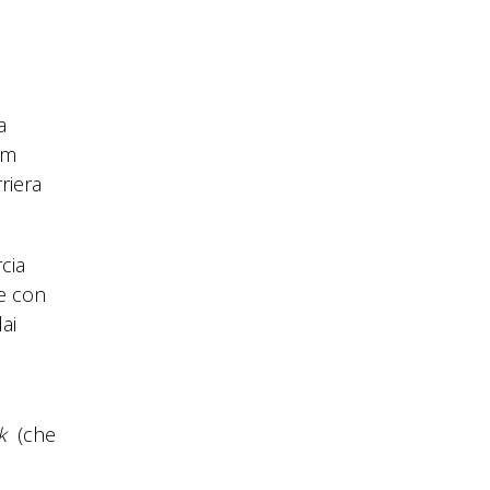
a
am
riera
cia
ne con
ai
k
(che