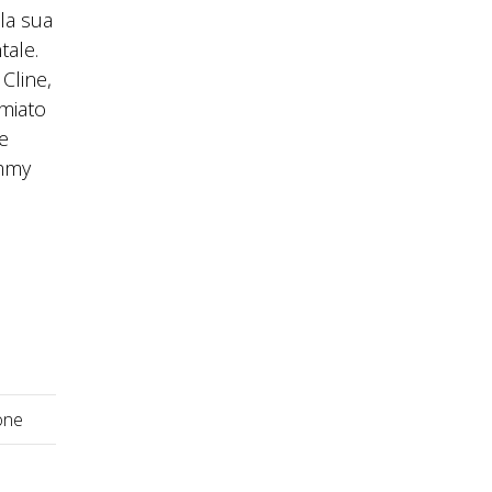
la sua
tale.
Cline,
emiato
e
ammy
one