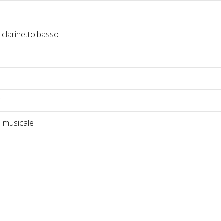
e clarinetto basso
i
 musicale
e