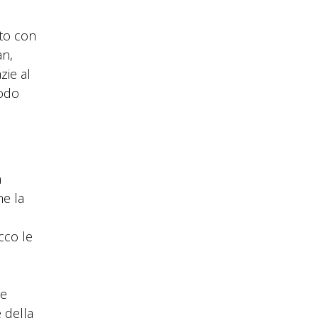
ato con
àn,
zie al
modo
a
he la
e
cco le
he
 della