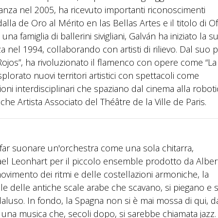
anza nel 2005, ha ricevuto importanti riconoscimenti
lla de Oro al Mérito en las Bellas Artes e il titolo di Off
a famiglia di ballerini sivigliani, Galván ha iniziato la s
nel 1994, collaborando con artisti di rilievo. Dal suo 
 Rojos”, ha rivoluzionato il flamenco con opere come “L
splorato nuovi territori artistici con spettacoli come
oni interdisciplinari che spaziano dal cinema alla roboti
he Artista Associato del Théâtre de la Ville de Paris.
 a far suonare un'orchestra come una sola chitarra,
hael Leonhart per il piccolo ensemble prodotto da Alber
ovimento dei ritmi e delle costellazioni armoniche, la
ile delle antiche scale arabe che scavano, si piegano e s
uso. In fondo, la Spagna non si è mai mossa di qui, d
n una musica che, secoli dopo, si sarebbe chiamata jazz.