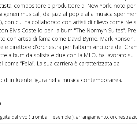
ista, compositore e produttore di New York, noto per 
ersi generi musicali, dal jazz al pop e alla musica sperimen
 con cui ha collaborato con artisti di rilievo come Nels 
 con Elvis Costello per l'album "The Normyn Suites". Pr
to con artisti di fama come David Byrne, Mark Ronson, 
ore e direttore d’orchestra per l’album vincitore del Gr
ette album da solista e due con la MLO, ha lavorato su
l come “Fela!”. La sua carriera è caratterizzata da
o di influente figura nella musica contemporanea.
a
uita dal vivo ( tromba + esemble ), arrangiamento, orchestrazi