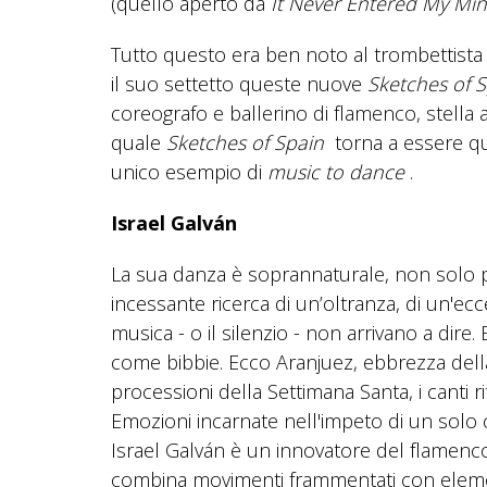
(quello aperto da
It Never Entered My Mi
Tutto questo era ben noto al trombettist
il suo settetto queste nuove
Sketches of 
coreografo e ballerino di flamenco, stell
quale
Sketches of Spain
torna a essere qu
unico esempio di
music to dance
.
Israel Galván
La sua danza è soprannaturale, non solo pe
incessante ricerca di un’oltranza, di un'ec
musica - o il silenzio - non arrivano a dire.
come bibbie. Ecco Aranjuez, ebbrezza della 
processioni della Settimana Santa, i canti ri
Emozioni incarnate nell'impeto di un solo 
Israel Galván è un innovatore del flamenco
combina movimenti frammentati con element