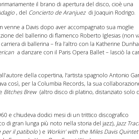
primariamente il brano di apertura del disco, cioè una
Adagio
, del
Concierto de Aranjuez
di Joaquin Rodrigo.
lbum venne a Davis dopo aver accompagnato sua moglie
izione del ballerino di flamenco Roberto Iglesias (non v
 carriera di ballerina – fra l’altro con la Katherine Dunh
erican
a danzare con il Paris Opera Ballet – lasciò la car
all’autore della copertina, l'artista spagnolo Antonio Gar
ava così, per la Columbia Records, la sua collaborazio
re
Bitches Brew
(altro disco di platino, distanziato solo d
960 e chiudeva dodici mesi di un trittico discografico
sco di gran lunga più noto nella storia del jazz),
Jazz Trac
per il patibolo
) e
Workin’ with the Miles Davis Quintet