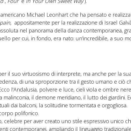
nd
,
Four
e
In Your Own Sweet Way
).
a americano Michael Leonhart che ha pensato e realizz
Spain,
appositamente per la realizzazione di Israel Galv
a assoluta nel panorama della danza contemporanea, gra
ello per cui, in fondo, era nato: un’incredibile, a suo 
r il suo virtuosismo di interprete, ma anche per la su
cedenza, di una sproporzione tra il gesto umano e ciò c
 Ecco l'Andalusia, polvere e luce, cieli viola e ombre ner
malinconia, il demone meridiano, il lutto dei giardini. E
tuali dai balconi, la solitudine tormentata e orgogliosa.
corpo polifonico.
, celebre per aver creato uno stile espressivo unico c
i contemporanei, ampliando il linguaggio tradizionale