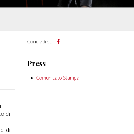
Condividi su
Press
Comunicato Stampa
i
co di
pi di