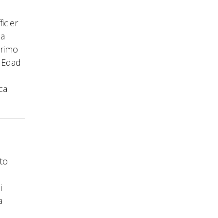
icier
ua
primo
a Edad
ca.
to
i
a