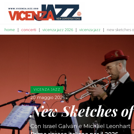
home
concerti
vicenza jazz 2026
vicenza jazz
new sketches o
VICENZA JAZZ
20 maggio 2026
New Sketches of
Con Israel Galván e Michael Leonhart