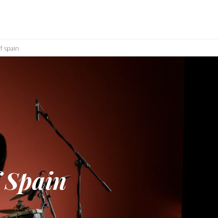
f spain
 Spain