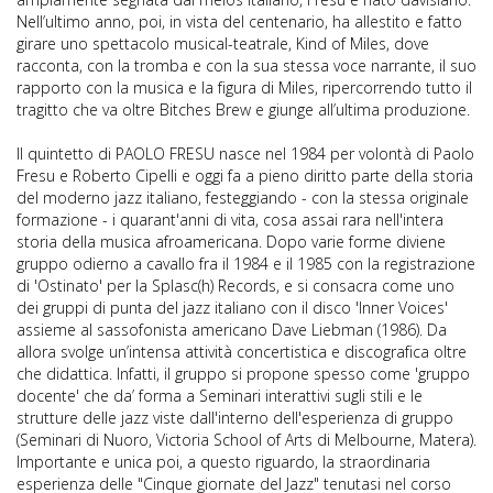
Nell’ultimo anno, poi, in vista del centenario, ha allestito e fatto
girare uno spettacolo musical-teatrale, Kind of Miles, dove
racconta, con la tromba e con la sua stessa voce narrante, il suo
rapporto con la musica e la figura di Miles, ripercorrendo tutto il
tragitto che va oltre Bitches Brew e giunge all’ultima produzione.
Il quintetto di PAOLO FRESU nasce nel 1984 per volontà di Paolo
Fresu e Roberto Cipelli e oggi fa a pieno diritto parte della storia
del moderno jazz italiano, festeggiando - con la stessa originale
formazione - i quarant'anni di vita, cosa assai rara nell'intera
storia della musica afroamericana. Dopo varie forme diviene
gruppo odierno a cavallo fra il 1984 e il 1985 con la registrazione
di 'Ostinato' per la Splasc(h) Records, e si consacra come uno
dei gruppi di punta del jazz italiano con il disco 'Inner Voices'
assieme al sassofonista americano Dave Liebman (1986). Da
allora svolge un’intensa attività concertistica e discografica oltre
che didattica. Infatti, il gruppo si propone spesso come 'gruppo
docente' che da’ forma a Seminari interattivi sugli stili e le
strutture delle jazz viste dall'interno dell'esperienza di gruppo
(Seminari di Nuoro, Victoria School of Arts di Melbourne, Matera).
Importante e unica poi, a questo riguardo, la straordinaria
esperienza delle "Cinque giornate del Jazz" tenutasi nel corso