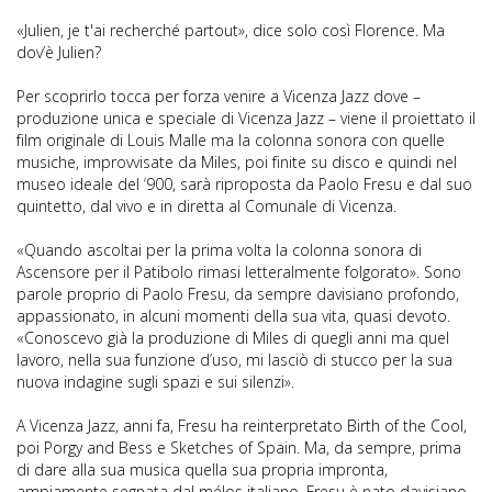
«Julien, je t'ai recherché partout», dice solo così Florence. Ma
dov’è Julien?
Per scoprirlo tocca per forza venire a Vicenza Jazz dove –
produzione unica e speciale di Vicenza Jazz – viene il proiettato il
film originale di Louis Malle ma la colonna sonora con quelle
musiche, improvvisate da Miles, poi finite su disco e quindi nel
museo ideale del ‘900, sarà riproposta da Paolo Fresu e dal suo
quintetto, dal vivo e in diretta al Comunale di Vicenza.
«Quando ascoltai per la prima volta la colonna sonora di
Ascensore per il Patibolo rimasi letteralmente folgorato». Sono
parole proprio di Paolo Fresu, da sempre davisiano profondo,
appassionato, in alcuni momenti della sua vita, quasi devoto.
«Conoscevo già la produzione di Miles di quegli anni ma quel
lavoro, nella sua funzione d’uso, mi lasciò di stucco per la sua
nuova indagine sugli spazi e sui silenzi».
A Vicenza Jazz, anni fa, Fresu ha reinterpretato Birth of the Cool,
poi Porgy and Bess e Sketches of Spain. Ma, da sempre, prima
di dare alla sua musica quella sua propria impronta,
ampiamente segnata dal mélos italiano, Fresu è nato davisiano.