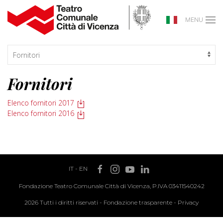
MENU
Fornitori
Elenco fornitori 2017
Elenco fornitori 2016
IT
-
EN
Fondazione Teatro Comunale Città di Vicenza, P.IVA 03411540242
2026 Tutti i diritti riservati -
Fondazione trasparente
-
Privacy