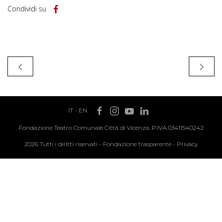
Condividi su
IT
-
EN
Fondazione Teatro Comunale Città di Vicenza, P.IVA 03411540242
2026 Tutti i diritti riservati -
Fondazione trasparente
-
Privacy