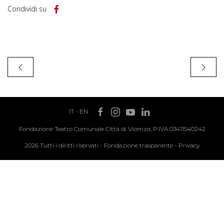
Condividi su
IT
-
EN
Fondazione Teatro Comunale Città di Vicenza, P.IVA 03411540242
2026 Tutti i diritti riservati -
Fondazione trasparente
-
Privacy