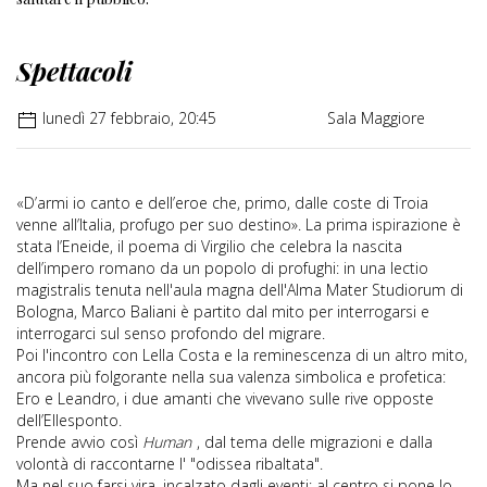
Spettacoli
lunedì 27 febbraio, 20:45
Sala Maggiore
«D’armi io canto e dell’eroe che, primo, dalle coste di Troia
venne all’Italia, profugo per suo destino». La prima ispirazione è
stata l’Eneide, il poema di Virgilio che celebra la nascita
dell’impero romano da un popolo di profughi: in una lectio
magistralis tenuta nell'aula magna dell'Alma Mater Studiorum di
Bologna, Marco Baliani è partito dal mito per interrogarsi e
interrogarci sul senso profondo del migrare.
Poi l'incontro con Lella Costa e la reminescenza di un altro mito,
ancora più folgorante nella sua valenza simbolica e profetica:
Ero e Leandro, i due amanti che vivevano sulle rive opposte
dell’Ellesponto.
Prende avvio così
Human
, dal tema delle migrazioni e dalla
volontà di raccontarne l' "odissea ribaltata".
Ma nel suo farsi vira, incalzato dagli eventi: al centro si pone lo