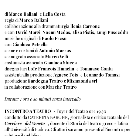
di
Marco Baliani
e
Lella Costa
regia di
Marco Baliani
collaborazione alla drammaturgia
Ilenia Carrone
e con
David Marzi, Noemi Medas, Elisa Pistis, Luigi Pusceddu
musiche originali di
Paolo Fresu
con
Gianluca Petrella
scene e costumi di
Antonio Marras
scenografo associato
Marco Velli
costumista associato
Gianluca Sbicca
disegno luci
Loïc Francois Hamelin
e
Tommaso Contu
assistenti alla produzione
Agnese Fois
e
Leonardo Tomasi
produzione
Sardegna Teatro e Mismaonda srl
in collaborazione con
Marche Teatro
Durata: 1 ora e 40 minuti senza intervallo
INCONTRO A TEATRO
- Foyer del Teatro ore 19.30
condotto da CATERINA BARONE, giornalista e critico teatrale del
Corriere
del Veneto
, docente di Storia del teatro greco e latino
all’Università di Padova. Gli attori saranno presenti all’incontro per
salutare il pubblico.