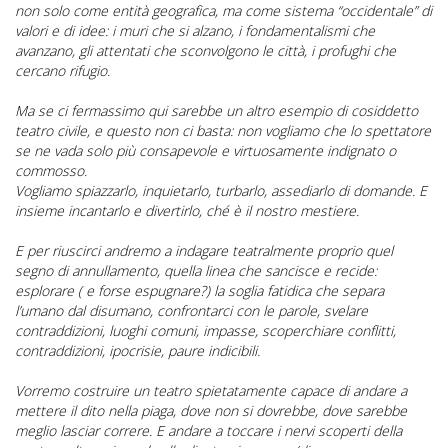
non solo come entità geografica, ma come sistema “occidentale” di
valori e di idee: i muri che si alzano, i fondamentalismi che
avanzano, gli attentati che sconvolgono le città, i profughi che
cercano rifugio.
Ma se ci fermassimo qui sarebbe un altro esempio di cosiddetto
teatro civile, e questo non ci basta: non vogliamo che lo spettatore
se ne vada solo più consapevole e virtuosamente indignato o
commosso.
Vogliamo spiazzarlo, inquietarlo, turbarlo, assediarlo di domande. E
insieme incantarlo e divertirlo, ché è il nostro mestiere.
E per riuscirci andremo a indagare teatralmente proprio quel
segno di annullamento, quella linea che sancisce e recide:
esplorare ( e forse espugnare?) la soglia fatidica che separa
l’umano dal disumano, confrontarci con le parole, svelare
contraddizioni, luoghi comuni, impasse, scoperchiare conflitti,
contraddizioni, ipocrisie, paure indicibili.
Vorremo costruire un teatro spietatamente capace di andare a
mettere il dito nella piaga, dove non si dovrebbe, dove sarebbe
meglio lasciar correre. E andare a toccare i nervi scoperti della