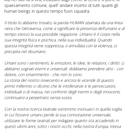
spaesamento comune, quell' andare incerto di tutti quanti gli
human beings in questo tempo fuori squadra.
Il titolo lo abbiamo trovato, la parola HUMAN sbarrata da una linea
nera che l’attraversa, come a significare la presenza dell’umano e al
tempo stesso la sua possibile negazione. Umano è il corpo nella
sua integrità fisica e psichica, nella sua individualità. Quando
questa integrità viene soppressa, o annullata con la violenza, si
precipita nel disumano.
Umani sono i sentimenti, le emozioni, le idee, le relazioni, i diritti. Li
abbiamo sognati eterni e universali: dobbiamo prendere atto - con
dolore, con smarrimento - che non lo sono.
La storia del nostro novecento e ancora le vicende di questo
primo millennio ci dicono che le intolleranze e le persecuzioni,
individuali o di massa, nei confronti degli inermi e degli innocenti,
continuano a perpetrarsi senza sosta.
Con la nostra ricerca teatrale vorremmo insinuarci in quella soglia
in cui l’essere umano perde la sua connotazione universale,
utilizzare le forme teatrali per indagare quanto sta accadendo in
questi ultimi anni, sotto i nostri occhi, nella nostra Europa, intesa