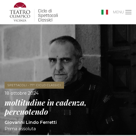
MENU
SPETTACOLI - 77° CICLO CLASSICI
18 ottobre 2024
moltitudine in cadenza,
percuotendo
Giovanni Lindo Ferretti
Prima assoluta