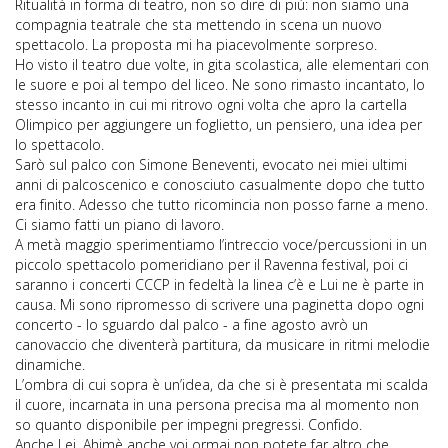
Ritualità in forma di teatro, non so dire di più: non siamo una
compagnia teatrale che sta mettendo in scena un nuovo
spettacolo. La proposta mi ha piacevolmente sorpreso.
Ho visto il teatro due volte, in gita scolastica, alle elementari con
le suore e poi al tempo del liceo. Ne sono rimasto incantato, lo
stesso incanto in cui mi ritrovo ogni volta che apro la cartella
Olimpico per aggiungere un foglietto, un pensiero, una idea per
lo spettacolo.
Sarò sul palco con Simone Beneventi, evocato nei miei ultimi
anni di palcoscenico e conosciuto casualmente dopo che tutto
era finito. Adesso che tutto ricomincia non posso farne a meno.
Ci siamo fatti un piano di lavoro.
A metà maggio sperimentiamo l’intreccio voce/percussioni in un
piccolo spettacolo pomeridiano per il Ravenna festival, poi ci
saranno i concerti CCCP in fedeltà la linea c’è e Lui ne è parte in
causa. Mi sono ripromesso di scrivere una paginetta dopo ogni
concerto - lo sguardo dal palco - a fine agosto avrò un
canovaccio che diventerà partitura, da musicare in ritmi melodie
dinamiche.
L’ombra di cui sopra è un’idea, da che si è presentata mi scalda
il cuore, incarnata in una persona precisa ma al momento non
so quanto disponibile per impegni pregressi. Confido.
Anche Lei. Ahimè anche voi ormai non potete far altro che