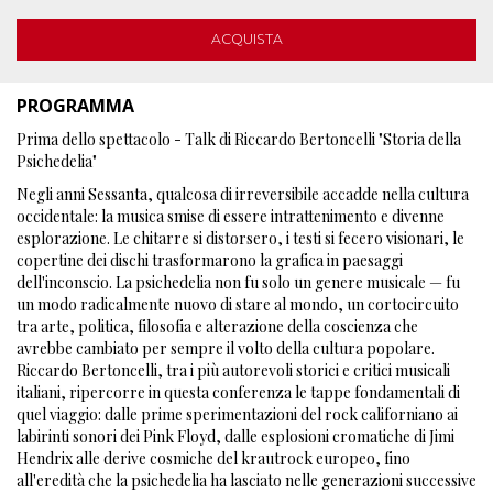
ACQUISTA
PROGRAMMA
Prima dello spettacolo - Talk di Riccardo Bertoncelli "Storia della
Psichedelia"
Negli anni Sessanta, qualcosa di irreversibile accadde nella cultura
occidentale: la musica smise di essere intrattenimento e divenne
esplorazione. Le chitarre si distorsero, i testi si fecero visionari, le
copertine dei dischi trasformarono la grafica in paesaggi
dell'inconscio. La psichedelia non fu solo un genere musicale — fu
un modo radicalmente nuovo di stare al mondo, un cortocircuito
tra arte, politica, filosofia e alterazione della coscienza che
avrebbe cambiato per sempre il volto della cultura popolare.
Riccardo Bertoncelli, tra i più autorevoli storici e critici musicali
italiani, ripercorre in questa conferenza le tappe fondamentali di
quel viaggio: dalle prime sperimentazioni del rock californiano ai
labirinti sonori dei Pink Floyd, dalle esplosioni cromatiche di Jimi
Hendrix alle derive cosmiche del krautrock europeo, fino
all'eredità che la psichedelia ha lasciato nelle generazioni successive