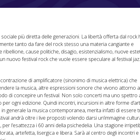
ociale più diretta delle generazioni. La libertà offerta dal rock 
mente tanto da fare del rock stesso una materia cangiante e
 ribellione, cause politiche, disagio, esistenzialismo, nuove este
n nuovo festival rock che vuole essere speculare al festival ja
contrazione di amplificatore (sinonimo di musica elettrica) che
intendere la musica, altre espressioni sonore che vivono attorno a
odo di concepire un festival. Non solo concerti ma uno spettro
per ogni edizione. Quindi incontri, incursioni in altre forme d’ar
 in generale la musica contemporanea, merita infatti di essere t
stival andrà oltre i live proposti volendo darsi un’immagine cultur
per l’esattezza i 60 anni della psichedelia. Una stagione irripetib
rata, artefetta, lisergica e libera. Sarà al centro degli incontri e 