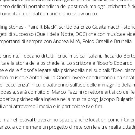
ennero definiti i portabandiera del post-rock ma ogni etichetta è ri
trumentali fuori dal comune e uno show unico.
ling Stones - Paint It Black”, scritto da Enzo Guaitamacchi, stori
ogetti di successo (Quelli della Notte, DOC) che con musica e vid
 importanti di sempre con Andrea Mirò, Folco Orselli e Brunella
cinema. Il decano di tutti i critici musicali italiani, Riccardo Berto
ta e la storia della psichedelia. Lo scrittore e filosofo Edoardo
 delle filosofie legate alla psichedelia nel suo talk “Dieci bisco
l critico musicale Anton Giulio Onofri invece conduranno una serat
per eccellenza” in cui dibattirenno sull’uso delle immagini e della
poesia, sarà compito di Marco Fazzini (direttore artistico del fes
poetica psichedelica inglese nella musica prog. Jacopo Bulgarini 
i anni attraverso i media e in particolare tv e film.
e ma nel festival troveranno spazio anche location come il Cin
nzo, a confermare un progetto di rete con le altre realtà cittad