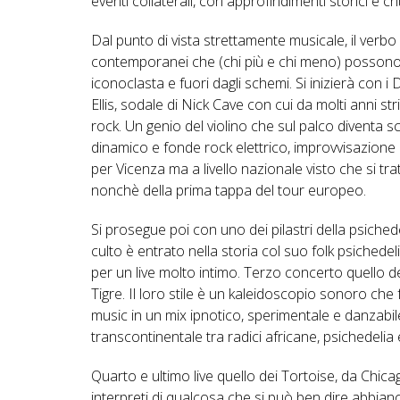
eventi collaterali, con approfindimenti storici e crit
Dal punto di vista strettamente musicale, il verbo
contemporanei che (chi più e chi meno) possono e
iconoclasta e fuori dagli schemi. Si inizierà con
Ellis, sodale di Nick Cave con cui da molti anni str
rock. Un genio del violino che sul palco diventa
dinamico e fonde rock elettrico, improvvisazione
per Vicenza ma a livello nazionale visto che si trat
nonchè della prima tappa del tour europeo.
Si prosegue poi con uno dei pilastri della psichedel
culto è entrato nella storia col suo folk psichedel
per un live molto intimo. Terzo concerto quello de
Tigre. Il loro stile è un kaleidoscopio sonoro che 
music in un mix ipnotico, sperimentale e danzabil
transcontinentale tra radici africane, psichedelia
Quarto e ultimo live quello dei Tortoise, da Chic
interpreti di qualcosa che si può ben dire abbia