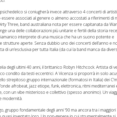
ici.
 psichedelico si coniugherà invece attraverso 4 concerti di artisti
ssere associati al genere o almeno accostati a riferimenti di 
 i Dirty Three, band australiana nota per essere capitanata da Wa
inge una delle collaborazioni più unitarie e fertili della storia rec
 sciamanico interprete di una musica che ha un suono potente e
 e strutture aperte. Senza dubbio uno dei concerti dell’anno e n
ta di un’esclusiva per tutta Italia (da cui la band manca da divers
ia degli ultimi 40 anni, il brittanico Robyn Hitchcock. Artista di v
ico condito da testi eccentrici. A Vicenza si proporrà in solo acu
llo strepitoso gruppo internazionale (formatosi in Italia) dei C’
fonde afrobeat, jazz etiope, funk, elettronica, ritmi mediterranei
e, con un vibe misterioso e collettivo (spesso anonimo). Un viag
 e modernità.
ago, gruppo fondamentale degli anni ‘90 ma ancora tra i maggiori
no quasi inventato loro. Un non-genere in cui strumentalmente si