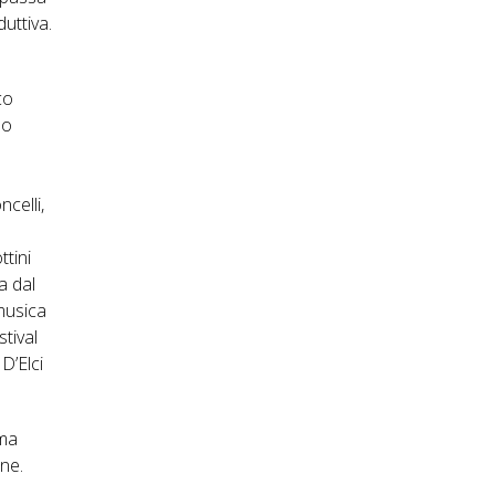
duttiva.
co
eo
ncelli,
ttini
a dal
 musica
tival
D’Elci
ema
ine.