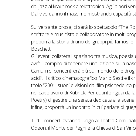
dal jazz al kraut rock all’elettronica. Agli albori v
Dal vivo danno il massimo mostrando capacità s
Sul versante prosa, ci sarà lo spettacolo “The Rol
scrittore e musicista e collaboratore in molti pr
proporrà la storia di uno dei gruppi più famosi e
Boschetti.
Gli eventi collaterali spaziano tra musica, poesia e 
avrà il compito di tenenere una lezione sulla nasci
Camurri si concentrerà più sul mondo delle droghe e
acidi”. Il critico cinematografico Mario Sesti e i
titolo “2001: suoni e visioni dal film psichedelico 
nel capolavoro di Kubrick. Per quanto riguarda la 
Poetry) di gestire una serata dedicata alla scena 
infine, proporrà un incontro in cui parlare di quegl
Tutti i concerti avranno luogo al Teatro Comunal
Odeon, il Monte dei Pegni e la Chiesa di San Vince