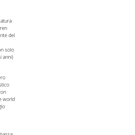
natura
rren
ente del
on solo
i anni)
ero
stico
mon
 e world
gio
 passa