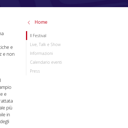
Home
ha
Il Festival
Live, Talk e Show
tiche e
Informazioni
zz e non
Calendario eventi
Press
l
 ampio
te e
rattata
ale più
ile in
degli