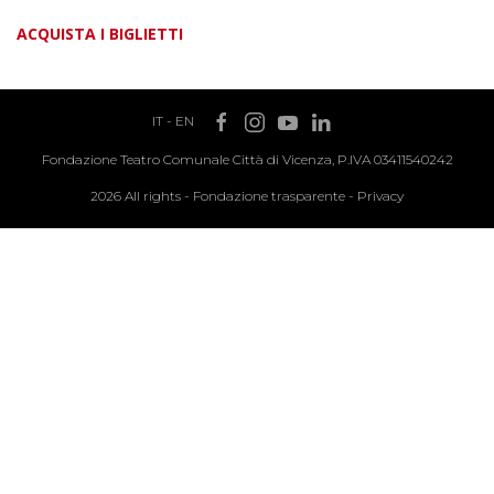
ACQUISTA I BIGLIETTI
IT
-
EN
Fondazione Teatro Comunale Città di Vicenza, P.IVA 03411540242
2026 All rights -
Fondazione trasparente
-
Privacy