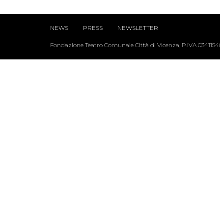
NEWS
PRESS
NEWSLETTER
Fondazione Teatro Comunale Città di Vicenza, P.IVA 034115