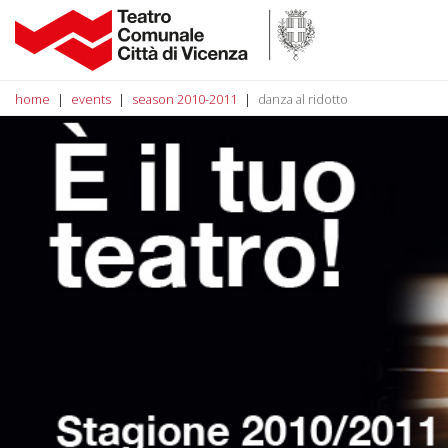
home
events
season 2010-2011
danza al ridotto