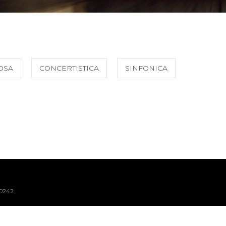
OSA
CONCERTISTICA
SINFONICA
40242