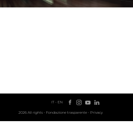
IT
-
EN
2026 All rights -
Fondazione trasparente
-
Privacy