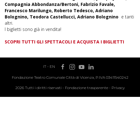
Compagnia Abbondanza/Bertoni, Fabrizio Favale,
Francesco Marilungo, Roberto Tedesco, Adriano
Bolognino, Teodora Castellucci, Adriano Bolognino
e tanti
altri.
I biglietti sono già in vendita!
SCOPRI TUTTI GLI SPETTACOLI E ACQUISTA I BIGLIETTI
IT
-
EN
Fondazione Teatro Comunale Città di Vicenza, P.IVA 03411540242
2026 Tutti i diritti riservati -
Fondazione trasparente
-
Privacy