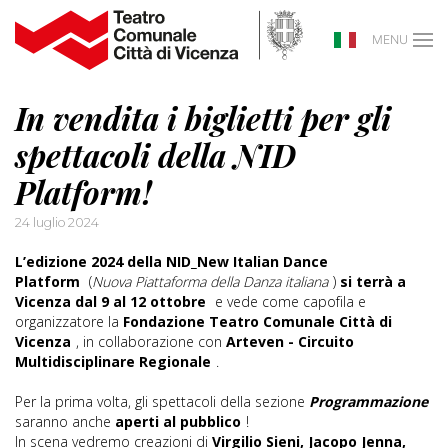
MENU
In vendita i biglietti per gli
spettacoli della NID
Platform!
24 luglio 2024
L’edizione 2024 della NID_New Italian Dance
Platform
(
Nuova Piattaforma della Danza italiana
)
si terrà a
Vicenza dal 9 al 12 ottobre
e vede come capofila e
organizzatore la
Fondazione Teatro Comunale Città di
Vicenza
, in collaborazione con
Arteven - Circuito
Multidisciplinare Regionale
.
Per la prima volta, gli spettacoli della sezione
Programmazione
saranno anche
aperti al pubblico
!
In scena vedremo creazioni di
Virgilio Sieni, Jacopo Jenna,