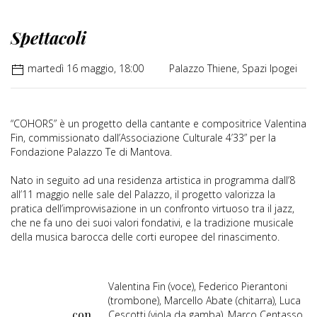
Spettacoli
martedì 16 maggio, 18:00
Palazzo Thiene, Spazi Ipogei
“COHORS” è un progetto della cantante e compositrice Valentina
Fin, commissionato dall’Associazione Culturale 4’33” per la
Fondazione Palazzo Te di Mantova.
Nato in seguito ad una residenza artistica in programma dall’8
all’11 maggio nelle sale del Palazzo, il progetto valorizza la
pratica dell’improvvisazione in un confronto virtuoso tra il jazz,
che ne fa uno dei suoi valori fondativi, e la tradizione musicale
della musica barocca delle corti europee del rinascimento.
Valentina Fin (voce), Federico Pierantoni
(trombone), Marcello Abate (chitarra), Luca
con
Cescotti (viola da gamba), Marco Centasso