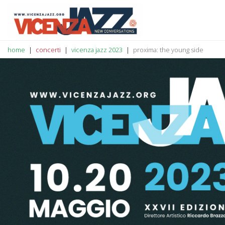
home
concerti
vicenza jazz 2023
proxima: the young side