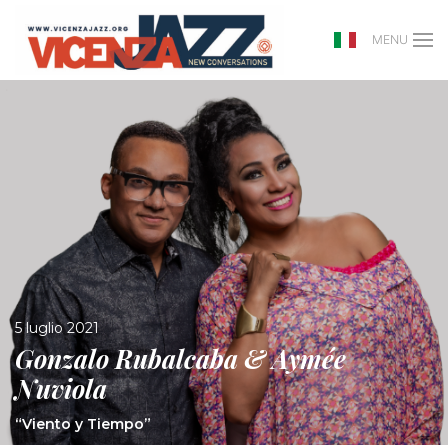
MENU
5 luglio 2021
Gonzalo Rubalcaba & Aymée
Nuviola
“Viento y Tiempo”