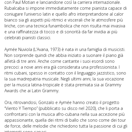
con Paul Motian e lanciandone così la carriera internazionale.
Rubalcaba si impone immediatamente come pianista capace di
coniugare l’universo latin e quello afro interpretandone al calor
bianco sia gli aspetti più ritmici e viscerali che le atmosfere più
liriche, con una tecnica funambolica che non risulta mai invasiva
e una raffinatezza di tocco e di sonorità da far invidia ai più
celebrati pianisti classici.
Aymée Nuviola (L’Avana, 1973) è nata in una famiglia di musicisti.
Non sorprende quindi che abbia iniziato a suonare il piano già
all’età di tre anni. Anche come cantante i suoi esordi sono
precoci: a nove anni era già considerata una professionista. I
ritmi cubani, spesso in contatto con il linguaggio jazzistico, sono
la sua madrepatria musicale. Negli ultimi anni, la sua vocazione
per la musica latina-tropicale è stata premiata sia ai Grammy
Awards che ai Latin Grammy.
Ora, ritrovandosi, Gonzalo e Aymée hanno creato il progetto
“Viento Y Tiempo” (pubblicato su disco nel 2020), che li porta a
confrontarsi con la musica afro-cubana nella sua accezione più
appassionante, quella dei ritmi di ballo che sono come dei tour
de force, delle melodie che richiedono tutta la passione di cui gli
interpreti sono capaci.