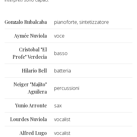
Gonzalo Rubalcaba
pianoforte, sintetizzatore
Aymée Nuviola
voce
Cristobal "El
basso
Profe" Verdecia
Hilario Bell
batteria
Neiger "Majito"
percussioni
Aguilera
Yunio Arronte
sax
Lourdes Nuviola
vocalist
Alfred Lugo
vocalist