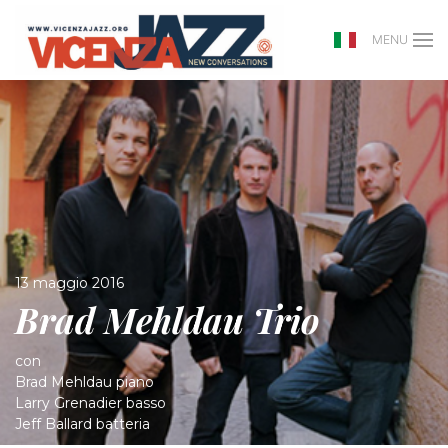
MENU
13 maggio 2016
Brad Mehldau Trio
con
Brad Mehldau piano
Larry Grenadier basso
Jeff Ballard batteria