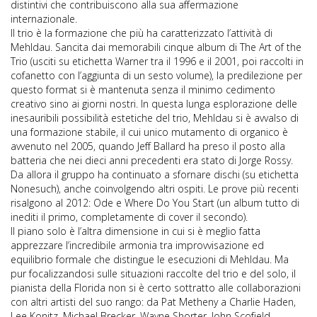
distintivi che contribuiscono alla sua affermazione
internazionale.
Il trio è la formazione che più ha caratterizzato l’attività di
Mehldau. Sancita dai memorabili cinque album di The Art of the
Trio (usciti su etichetta Warner tra il 1996 e il 2001, poi raccolti in
cofanetto con l’aggiunta di un sesto volume), la predilezione per
questo format si è mantenuta senza il minimo cedimento
creativo sino ai giorni nostri. In questa lunga esplorazione delle
inesauribili possibilità estetiche del trio, Mehldau si è avvalso di
una formazione stabile, il cui unico mutamento di organico è
avvenuto nel 2005, quando Jeff Ballard ha preso il posto alla
batteria che nei dieci anni precedenti era stato di Jorge Rossy.
Da allora il gruppo ha continuato a sfornare dischi (su etichetta
Nonesuch), anche coinvolgendo altri ospiti. Le prove più recenti
risalgono al 2012: Ode e Where Do You Start (un album tutto di
inediti il primo, completamente di cover il secondo).
Il piano solo è l’altra dimensione in cui si è meglio fatta
apprezzare l’incredibile armonia tra improvvisazione ed
equilibrio formale che distingue le esecuzioni di Mehldau. Ma
pur focalizzandosi sulle situazioni raccolte del trio e del solo, il
pianista della Florida non si è certo sottratto alle collaborazioni
con altri artisti del suo rango: da Pat Metheny a Charlie Haden,
Lee Konitz, Michael Brecker, Wayne Shorter, John Scofield,