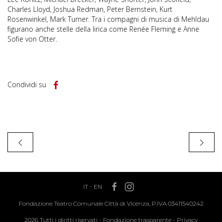
Charles Lloyd, Joshua Redman, Peter Bernstein, Kurt
Rosenwinkel, Mark Turner. Tra i compagni di musica di Mehldau
figurano anche stelle della lirica come Renée Fleming e Anne
Sofie von Otter.
Condividi su
IT
-
EN
Fondazione Teatro Comunale Città di Vicenza, P.IVA 03411540242
2026 Tutti i diritti riservati -
Fondazione trasparente
-
Privacy