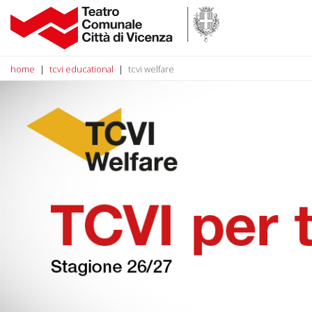
home
tcvi educational
tcvi welfare