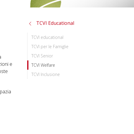
TCVI Educational
TCVI educational
TCVI per le Famiglie
TCVI Senior
a
ioni e
TCVI Welfare
oste
TCVI Inclusione
spazia