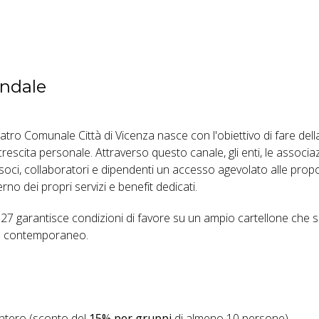
endale
tro Comunale Città di Vicenza nasce con l'obiettivo di fare dell
scita personale. Attraverso questo canale, gli enti, le associaz
a soci, collaboratori e dipendenti un accesso agevolato alle prop
erno dei propri servizi e benefit dedicati.
27 garantisce condizioni di favore su un ampio cartellone che 
rco contemporaneo.
intero (sconto del
15% per gruppi
di almeno 10 persone).