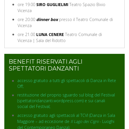
ore 19.00
SIRO GUGLIELMI
Teatro Spazio Bixio
Vicenza
ore 20.00
dinner box
presso il Teatro Comunale di
Vicenza
ore 21.00
LUNA CENERE
Teatro Comunale di
Vicenza | Sala del Ridotto
BENEFIT RISERVATI AGLI
SPETTATORI DANZANTI
accesso gratuito a tutti gli spettacoli di Danza in Rete
Off;
restituzione del proprio sguardo sul blog del Festival
(spettatoridanzanti.wordpress.com) e sui canali
social del Festival;
accesso gratuito agli spettacoli al TCVI (Danza in Sala
Maggiore – ad eccezione de
Il Lago dei Cigni
- Luoghi
del Contemporaneo Danza);