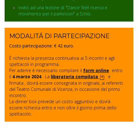
invito ad una lezione di "Dance Well ricerca e
movimento per il parkinson" a Schio.
MODALITÁ DI PARTECIPAZIONE
Costo partecipazione: € 42 euro.
È richiesta la presenza continuativa ai 5 incontri e agli
spettacoli in programma.
Per aderire è necessario compilare il
form online
entro
il
4 marzo 2024
. La
liberatoria compilata
e
firmata , dovrà essere consegnata in originale, ai referenti
del Teatro Comunale di Vicenza, in occasione del primo
incontro.
La dinner box prevede un costo aggiuntivo e dovrà
essere richiesta entro e non oltre il giorno prima dello
spettacolo.