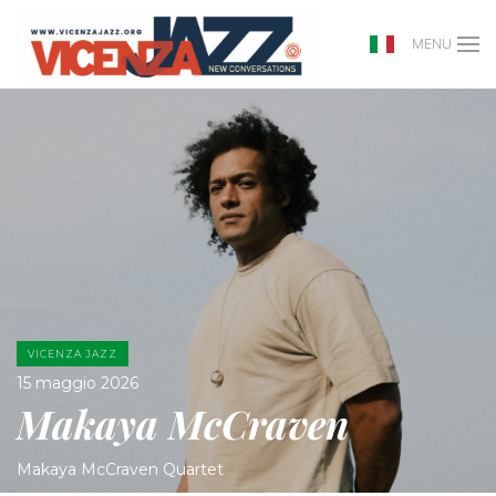
MENU
VICENZA JAZZ
15 maggio 2026
Makaya McCraven
Makaya McCraven Quartet