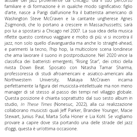
attuale del jazz proveniente da Chicago. Già il suo percorso
familiare e di formazione è in qualche modo significativo: figlio
d’arte, nasce a Parigi dall’unione fra il batterista americano di
Washington Steve McCraven e la cantante ungherese Agnes
Zsigmondi, che lo portano a crescere in Massachussetts; sarà
poi lui a spostarsi a Chicago nel 2007. La sua idea della musica
riflette questo continuo viaggiare e molto di più: vi si incontra il
jazz, non solo quello d’avanguardia ma anche lo straight-ahead,
e parimenti la tecno, l’hip hop, la multicolore scena londinese
che ama lavorare il suono in postproduzione. Nel 2020 vince la
classifica dei batteristi emergenti, “Rising Star”, dei critici della
rivista Down Beat. Sposato con Nitasha Tamar Sharma,
professoressa di studi afroamericani e asiatico-americani alla
Northwestern University, Makaya McCraven incarna
perfettamente la figura del musicista-intellettuale ma non meno
manager di sé stesso al passo dei tempi nel villaggio globale.
Questa posizione è chiarita soprattutto dal suo sesto album in
studio,
In These Times
(Nonesuc, 2022), alla cui realizzazione
collaborano musicisti quali Jeff Parker, Brandee Younger, Macie
Stewart, Junius Paul, Marta Sofia Honer e Lia Kohl. Se vogliamo
provare a capire dove sta portando una delle strade del jazz
d’oggi, questa è un’ottima occasione.