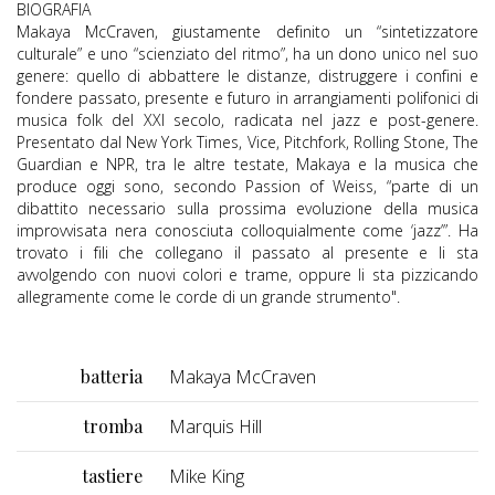
BIOGRAFIA
Makaya McCraven, giustamente definito un “sintetizzatore
culturale” e uno “scienziato del ritmo”, ha un dono unico nel suo
genere: quello di abbattere le distanze, distruggere i confini e
fondere passato, presente e futuro in arrangiamenti polifonici di
musica folk del XXI secolo, radicata nel jazz e post-genere.
Presentato dal New York Times, Vice, Pitchfork, Rolling Stone, The
Guardian e NPR, tra le altre testate, Makaya e la musica che
produce oggi sono, secondo Passion of Weiss, “parte di un
dibattito necessario sulla prossima evoluzione della musica
improvvisata nera conosciuta colloquialmente come ‘jazz’”. Ha
trovato i fili che collegano il passato al presente e li sta
avvolgendo con nuovi colori e trame, oppure li sta pizzicando
allegramente come le corde di un grande strumento".
batteria
Makaya McCraven
tromba
Marquis Hill
tastiere
Mike King