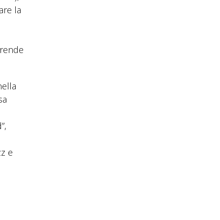
are la
prende
nella
sa
”,
zz e