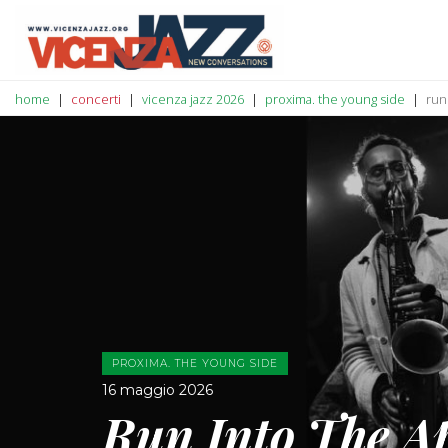
home
concerti
vicenza jazz 2026
proxima. the young side
run
PROXIMA. THE YOUNG SIDE
16 maggio 2026
Run Into The A