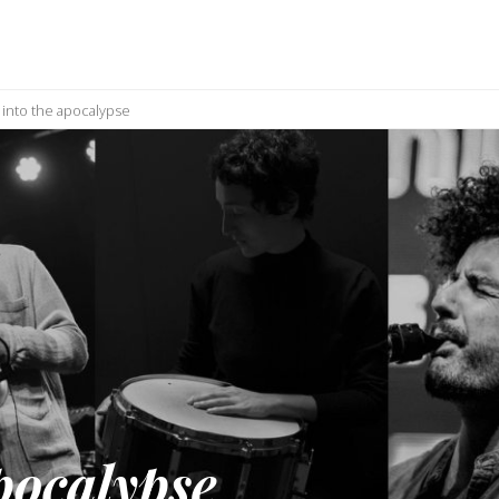
 into the apocalypse
pocalypse