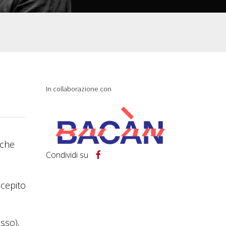
In collaborazione con
 che
Condividi su
ncepito
sso),