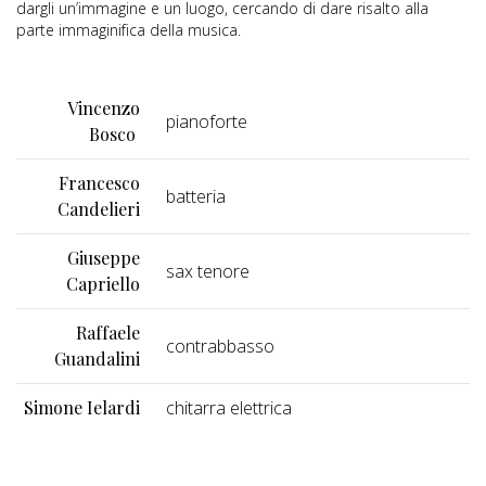
dargli un’immagine e un luogo, cercando di dare risalto alla
parte immaginifica della musica.
Vincenzo
pianoforte
Bosco
Francesco
batteria
Candelieri
Giuseppe
sax tenore
Capriello
Raffaele
contrabbasso
Guandalini
Simone Ielardi
chitarra elettrica