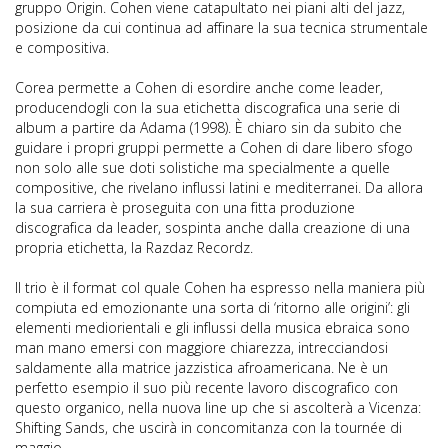
gruppo Origin. Cohen viene catapultato nei piani alti del jazz,
posizione da cui continua ad affinare la sua tecnica strumentale
e compositiva.
Corea permette a Cohen di esordire anche come leader,
producendogli con la sua etichetta discografica una serie di
album a partire da Adama (1998). È chiaro sin da subito che
guidare i propri gruppi permette a Cohen di dare libero sfogo
non solo alle sue doti solistiche ma specialmente a quelle
compositive, che rivelano influssi latini e mediterranei. Da allora
la sua carriera è proseguita con una fitta produzione
discografica da leader, sospinta anche dalla creazione di una
propria etichetta, la Razdaz Recordz.
Il trio è il format col quale Cohen ha espresso nella maniera più
compiuta ed emozionante una sorta di ‘ritorno alle origini’: gli
elementi mediorientali e gli influssi della musica ebraica sono
man mano emersi con maggiore chiarezza, intrecciandosi
saldamente alla matrice jazzistica afroamericana. Ne è un
perfetto esempio il suo più recente lavoro discografico con
questo organico, nella nuova line up che si ascolterà a Vicenza:
Shifting Sands, che uscirà in concomitanza con la tournée di
maggio.