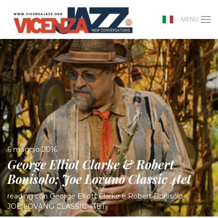
MENU
6 maggio 2016
George Elliot Clarke & Robert
Bonisolo; Joe Lovano Classic 4tet
reading con George Elliott Clarke e Robert Bonisolo
JOE LOVANO CLASSIC 4TET