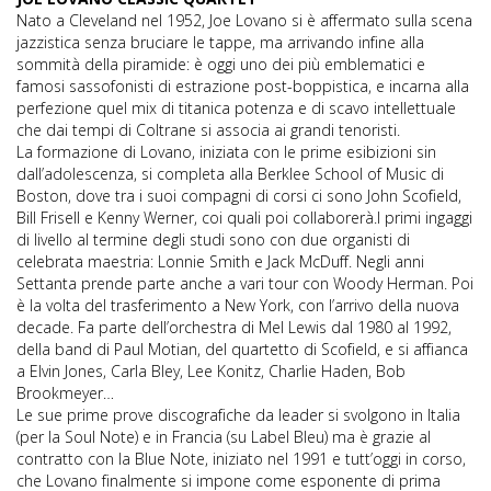
Nato a Cleveland nel 1952, Joe Lovano si è affermato sulla scena
jazzistica senza bruciare le tappe, ma arrivando infine alla
sommità della piramide: è oggi uno dei più emblematici e
famosi sassofonisti di estrazione post-boppistica, e incarna alla
perfezione quel mix di titanica potenza e di scavo intellettuale
che dai tempi di Coltrane si associa ai grandi tenoristi.
La formazione di Lovano, iniziata con le prime esibizioni sin
dall’adolescenza, si completa alla Berklee School of Music di
Boston, dove tra i suoi compagni di corsi ci sono John Scofield,
Bill Frisell e Kenny Werner, coi quali poi collaborerà.I primi ingaggi
di livello al termine degli studi sono con due organisti di
celebrata maestria: Lonnie Smith e Jack McDuff. Negli anni
Settanta prende parte anche a vari tour con Woody Herman. Poi
è la volta del trasferimento a New York, con l’arrivo della nuova
decade. Fa parte dell’orchestra di Mel Lewis dal 1980 al 1992,
della band di Paul Motian, del quartetto di Scofield, e si affianca
a Elvin Jones, Carla Bley, Lee Konitz, Charlie Haden, Bob
Brookmeyer…
Le sue prime prove discografiche da leader si svolgono in Italia
(per la Soul Note) e in Francia (su Label Bleu) ma è grazie al
contratto con la Blue Note, iniziato nel 1991 e tutt’oggi in corso,
che Lovano finalmente si impone come esponente di prima