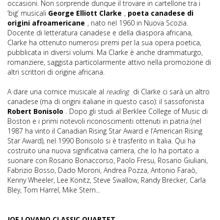
occasioni. Non sorprende dunque il trovare in cartellone tra i
‘big’ musicali
George Elliott Clarke
,
poeta canadese di
origini afroamericane
, nato nel 1960 in Nuova Scozia.
Docente di letteratura canadese e della diaspora africana,
Clarke ha ottenuto numerosi premi per la sua opera poetica,
pubblicata in diversi volumi. Ma Clarke è anche drammaturgo,
romanziere, saggista particolarmente attivo nella promozione di
altri scrittori di origine africana.
A dare una cornice musicale al
reading
di Clarke ci sarà un altro
canadese (ma di origini italiane in questo caso): il sassofonista
Robert Bonisolo
. Dopo gli studi al Berklee College of Music di
Boston e i primi notevoli riconoscimenti ottenuti in patria (nel
1987 ha vinto il Canadian Rising Star Award e l’American Rising
Star Award), nel 1990 Bonisolo si è trasferito in Italia. Qui ha
costruito una nuova significativa carriera, che lo ha portato a
suonare con Rosario Bonaccorso, Paolo Fresu, Rosario Giuliani,
Fabrizio Bosso, Dado Moroni, Andrea Pozza, Antonio Faraò,
Kenny Wheeler, Lee Konitz, Steve Swallow, Randy Brecker, Carla
Bley, Tom Harrel, Mike Stern...
JOE LOVANO CLASSIC QUARTET