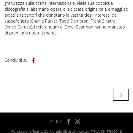
grandezza sulla scena internazionale. Nella sua cospicua
discografia si alternano opere di spiccata originalità e omaggi ad
artisti e repertori che denotano la vastità degli interessi del
sassofonista (Charlie Parker, Tadd Dameron, Frank Sinatra,
Enrico Caruso). I referendum di DownBeat non hanno mancato
di premiarlo ripetutamente.
Condividi su
IT
-
EN
Fondazione Teatro Comunale Città di Vicenza, P.IVA 03411540242