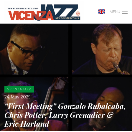
MENU
VICENZA JAZZ
24 May 2025
“First Meeting” Gonzalo Rubalcaba,
Chris Potter, Larry Grenadier &
Eric Harland