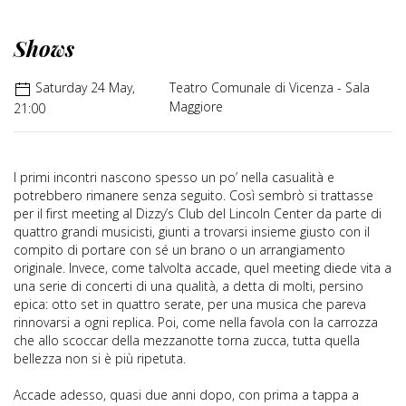
Shows
Saturday 24 May,
Teatro Comunale di Vicenza - Sala
Maggiore
21:00
I primi incontri nascono spesso un po’ nella casualità e
potrebbero rimanere senza seguito. Così sembrò si trattasse
per il first meeting al Dizzy’s Club del Lincoln Center da parte di
quattro grandi musicisti, giunti a trovarsi insieme giusto con il
compito di portare con sé un brano o un arrangiamento
originale. Invece, come talvolta accade, quel meeting diede vita a
una serie di concerti di una qualità, a detta di molti, persino
epica: otto set in quattro serate, per una musica che pareva
rinnovarsi a ogni replica. Poi, come nella favola con la carrozza
che allo scoccar della mezzanotte torna zucca, tutta quella
bellezza non si è più ripetuta.
Accade adesso, quasi due anni dopo, con prima a tappa a