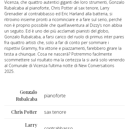
Vicenza, che quattro autentici giganti dei loro strumenti, Gonzalo
Rubalcaba al pianoforte, Chris Potter al sax tenore, Larry
Grenadier al contrabbasso ed Eric Harland alla batteria, si
ritrovino insieme pronti a ricominciare e a fare sul serio, perché
non è proprio possibile che quell’avventura al Dizzy’s non abbia
un seguito. Ed è uno dei più acclamati pianisti del globo,
Gonzalo Rubalcaba, a farsi carico del ruolo di primus inter pares
fra quattro artisti che, solo a far di conto per sommare i
rispettivi Grammy, fra vittorie e piazzamenti, farebbero girare la
testa a chiunque. Cosa ne nascerà? Potremmo facilmente
scommettere sul risultato ma la certezza la si avrà solo venendo
al Comunale di Vicenza l’ultima notte di New Conversations
2025.
Gonzalo
pianoforte
Rubalcaba
Chris Potter
sax tenore
Larry
contrabbasso