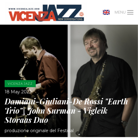
MENU
VICENZA JAZZ
18 May 2022
Damiani-Giuliani-De Rossi "Earth
Trio"| John Surman - Vigleik
Storaas Duo
produzione originale del Festival