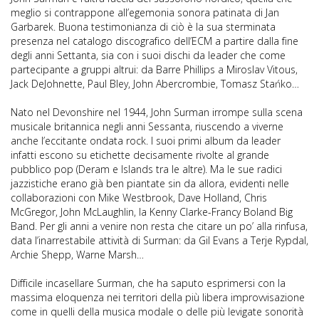
meglio si contrappone all’egemonia sonora patinata di Jan
Garbarek. Buona testimonianza di ciò è la sua sterminata
presenza nel catalogo discografico dell’ECM a partire dalla fine
degli anni Settanta, sia con i suoi dischi da leader che come
partecipante a gruppi altrui: da Barre Phillips a Miroslav Vitous,
Jack DeJohnette, Paul Bley, John Abercrombie, Tomasz Stańko…
Nato nel Devonshire nel 1944, John Surman irrompe sulla scena
musicale britannica negli anni Sessanta, riuscendo a viverne
anche l’eccitante ondata rock. I suoi primi album da leader
infatti escono su etichette decisamente rivolte al grande
pubblico pop (Deram e Islands tra le altre). Ma le sue radici
jazzistiche erano già ben piantate sin da allora, evidenti nelle
collaborazioni con Mike Westbrook, Dave Holland, Chris
McGregor, John McLaughlin, la Kenny Clarke-Francy Boland Big
Band. Per gli anni a venire non resta che citare un po’ alla rinfusa,
data l’inarrestabile attività di Surman: da Gil Evans a Terje Rypdal,
Archie Shepp, Warne Marsh…
Difficile incasellare Surman, che ha saputo esprimersi con la
massima eloquenza nei territori della più libera improvvisazione
come in quelli della musica modale o delle più levigate sonorità