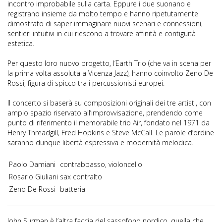
incontro improbabile sulla carta. Eppure i due suonano e
registrano insieme da molto tempo e hanno ripetutamente
dimostrato di saper immaginare nuovi scenari e connessioni,
sentieri intuitivi in cui riescono a trovare affinità e contiguità
estetica.
Per questo loro nuovo progetto, l’Earth Trio (che va in scena per
la prima volta assoluta a Vicenza Jazz), hanno coinvolto Zeno De
Rossi, figura di spicco tra i percussionisti europei.
Il concerto si baserà su composizioni originali dei tre artisti, con
ampio spazio riservato all’improvvisazione, prendendo come
punto di riferimento il memorabile trio Air, fondato nel 1971 da
Henry Threadgill, Fred Hopkins e Steve McCall. Le parole d’ordine
saranno dunque libertà espressiva e modernità melodica.
Paolo Damiani
contrabbasso, violoncello
Rosario Giuliani
sax contralto
Zeno De Rossi
batteria
John Surman è l’altra faccia del sassofono nordico, quella che