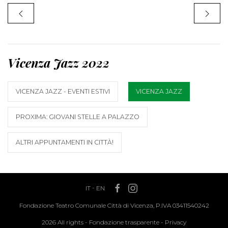
Vicenza Jazz 2022
VICENZA JAZZ - EVENTI ESTIVI
VICENZA JAZZ
PROXIMA: GIOVANI STELLE A PALAZZO
ALTRI APPUNTAMENTI IN CITTÀ!
IT
-
EN
Fondazione Teatro Comunale Città di Vicenza, P.IVA 03411540242
2026 All rights -
Fondazione trasparente
-
Privacy