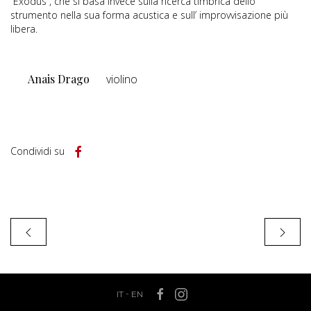
“Exodus”, che si basa invece sulla ricerca timbrica dello
strumento nella sua forma acustica e sull’ improvvisazione più
libera.
Anais Drago
violino
Condividi su
IT
-
EN