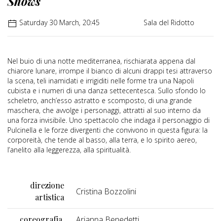
Shows
Saturday 30 March, 20:45
Sala del Ridotto
Nel buio di una notte mediterranea, rischiarata appena dal
chiarore lunare, irrompe il bianco di alcuni drappi tesi attraverso
la scena, teli inamidati e irrigiditi nelle forme tra una Napoli
cubista e i numeri di una danza settecentesca. Sullo sfondo lo
scheletro, anch’esso astratto e scomposto, di una grande
maschera, che avvolge i personaggi, attratti al suo interno da
una forza invisibile. Uno spettacolo che indaga il personaggio di
Pulcinella e le forze divergenti che convivono in questa figura: la
corporeità, che tende al basso, alla terra, e lo spirito aereo,
l’anelito alla leggerezza, alla spiritualità.
direzione
Cristina Bozzolini
artistica
coreografia
Arianna Benedetti