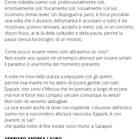
Come individui siamo soli: professionalmente soli,
emotivamente soli, fisicamente soli, socialmente soli (un
ossimoro ormai reale). Un dopoguerra, però, è forse possibile:
una volta che il disastro dell’umanità è assodato e tutto è da
ricostruire, potersi ritrovare, accanto e meno soli, in un concreto
sforzo fisico, al di là delle solitudini e della paura, perché la
paura stessa ha bisogno di un mondo.
Come posso essere meno solo attraverso un solo?
Non esiste uno spazio né un tempo ulteriore per essere umani.
Il paradiso è una forma del momento presente.
A volte mi trovi nella stanza a impazzire con gli spettri,
perché mia madre mi ha detto di essere gentile con tutti.
Eppure, non sono il Messia che ho pensato a lungo di essere,
ma non è forse mio compito cercare comunque la verità?
Non tutti ne verremo abbagliati.
La luce esiste anche là dove non risplende. L’illusione dell’eclissi:
siamo noi a nasconderci alla luce nascosta. Eppure, è con
piacere, lo sai?
che quella notte di fine estate sono morto a Sarajevo.
GENNARO ANDREA LAURO