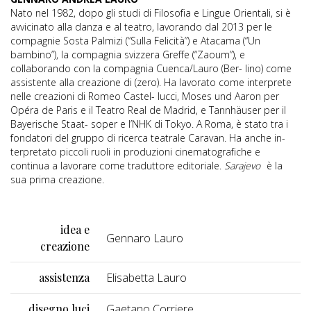
Nato nel 1982, dopo gli studi di Filosofia e Lingue Orientali, si è
avvicinato alla danza e al teatro, lavorando dal 2013 per le
compagnie Sosta Palmizi (“Sulla Felicità”) e Atacama (“Un
bambino”), la compagnia svizzera Greffe (“Zaoum”), e
collaborando con la compagnia Cuenca/Lauro (Ber- lino) come
assistente alla creazione di (zero). Ha lavorato come interprete
nelle creazioni di Romeo Castel- lucci, Moses und Aaron per
Opéra de Paris e il Teatro Real de Madrid, e Tannhäuser per il
Bayerische Staat- soper e l’NHK di Tokyo. A Roma, è stato tra i
fondatori del gruppo di ricerca teatrale Caravan. Ha anche in-
terpretato piccoli ruoli in produzioni cinematografiche e
continua a lavorare come traduttore editoriale.
Sarajevo
è la
sua prima creazione.
idea e
Gennaro Lauro
creazione
assistenza
Elisabetta Lauro
disegno luci
Gaetano Corriere