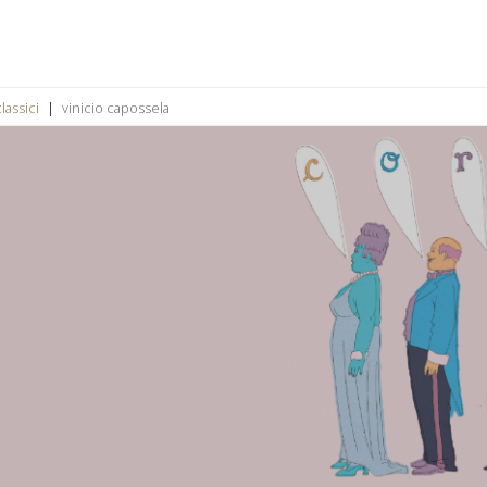
lassici
vinicio capossela