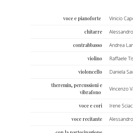
voce e pianoforte
Vinicio Ca
chitarre
Alessandro
contrabbasso
Andrea La
violino
Raffaele T
violoncello
Daniela Sav
theremin, percussioni e
Vincenzo V
vibrafono
voce e cori
Irene Sciac
voce recitante
Alessandro
con la partecipazione