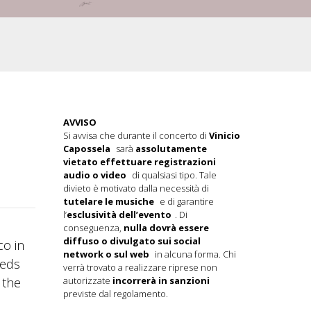
AVVISO
Si avvisa che durante il concerto di
Vinicio
Capossela
sarà
assolutamente
vietato effettuare registrazioni
audio o video
di qualsiasi tipo. Tale
divieto è motivato dalla necessità di
tutelare le musiche
e di garantire
l’
esclusività dell’evento
. Di
conseguenza,
nulla dovrà essere
diffuso o divulgato sui social
co in
network o sul web
in alcuna forma. Chi
eeds
verrà trovato a realizzare riprese non
 the
autorizzate
incorrerà in sanzioni
previste dal regolamento.