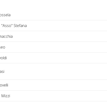
possela
 "Asso" Stefana
macchia
iseo
oldi
asi
ovelli
 Mizzi