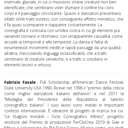
invernale, glaciale, in cui si muovono strane creature non ben
identificate, che sembrano voler sfumare il confine tra i loro
corpi e il paesaggio circostante. Spazio e danzatori presentano
infatti simili tratti estetici, con conseguente effetto mimetico, che
li fa quasi scomparire e riapparire costantemente. La
coreografia è costruita con un’idea ciclica in cui gli elementi pur
variando tornano e ritornano, con un’apparente casualità, come
accade ai temporali e alle tempeste. La danza è fatta di
innumerevoli movimenti inediti e rapidi passaggi da una qualità
all’altra, mescolando linguaggi inclassificabili, che a tratti
sembrano di creature selvatiche, e a tratti si snodano in
elementi tecnici e virtuosi.
Fabrizio Favale
, Full Scholarship all’American Dance Festival,
Duke University USA 1990. Riceve nel 1996 il “premio della critica
come miglior danzatore italiano dell’anno” e nel 2011 la
“Medaglia del Presidente della Repubblica al talento
coreografico italiano”. I suoi lavori sono invitati in importanti
contesti internazionali. È ideatore di progetti di ricerca tra cui:
“Le Stagioni Invisibili – Ciclo Coreografico Infinito”, progetto
vincitore del Premio di produzione PerChiCrea 2019 di Siae e
Mibac e selezionato da Big Pulse Dance Alliance come uno degli