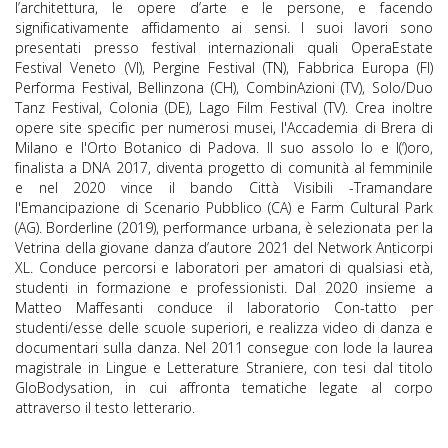
l’architettura, le opere d’arte e le persone, e facendo
significativamente affidamento ai sensi. I suoi lavori sono
presentati presso festival internazionali quali OperaEstate
Festival Veneto (VI), Pergine Festival (TN), Fabbrica Europa (FI)
Performa Festival, Bellinzona (CH), CombinAzioni (TV), Solo/Duo
Tanz Festival, Colonia (DE), Lago Film Festival (TV). Crea inoltre
opere site specific per numerosi musei, l'Accademia di Brera di
Milano e l'Orto Botanico di Padova. Il suo assolo Io e l(‘)oro,
finalista a DNA 2017, diventa progetto di comunità al femminile
e nel 2020 vince il bando Città Visibili -Tramandare
l'Emancipazione di Scenario Pubblico (CA) e Farm Cultural Park
(AG). Borderline (2019), performance urbana, è selezionata per la
Vetrina della giovane danza d’autore 2021 del Network Anticorpi
XL. Conduce percorsi e laboratori per amatori di qualsiasi età,
studenti in formazione e professionisti. Dal 2020 insieme a
Matteo Maffesanti conduce il laboratorio Con-tatto per
studenti/esse delle scuole superiori, e realizza video di danza e
documentari sulla danza. Nel 2011 consegue con lode la laurea
magistrale in Lingue e Letterature Straniere, con tesi dal titolo
GloBodysation, in cui affronta tematiche legate al corpo
attraverso il testo letterario.