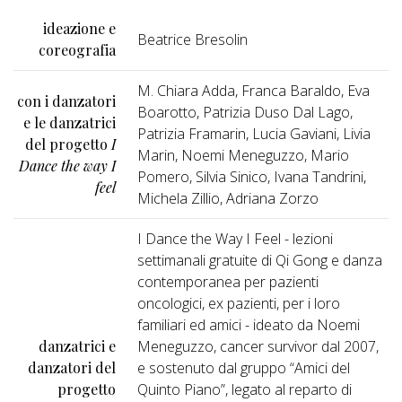
ideazione e
Beatrice Bresolin
coreografia
M. Chiara Adda, Franca Baraldo, Eva
con i danzatori
Boarotto, Patrizia Duso Dal Lago,
e le danzatrici
Patrizia Framarin, Lucia Gaviani, Livia
del progetto
I
Marin, Noemi Meneguzzo, Mario
Dance the way I
Pomero, Silvia Sinico, Ivana Tandrini,
feel
Michela Zillio, Adriana Zorzo
I Dance the Way I Feel - lezioni
settimanali gratuite di Qi Gong e danza
contemporanea per pazienti
oncologici, ex pazienti, per i loro
familiari ed amici - ideato da Noemi
danzatrici e
Meneguzzo, cancer survivor dal 2007,
danzatori del
e sostenuto dal gruppo “Amici del
progetto
Quinto Piano”, legato al reparto di