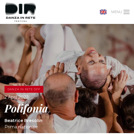
MENU
DANZA IN RETE OFF
2 April 2022
Polifonia
Beatrice Bresolin
Prima nazionale