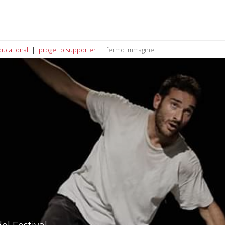
ucational
progetto supporter
fermo immagine