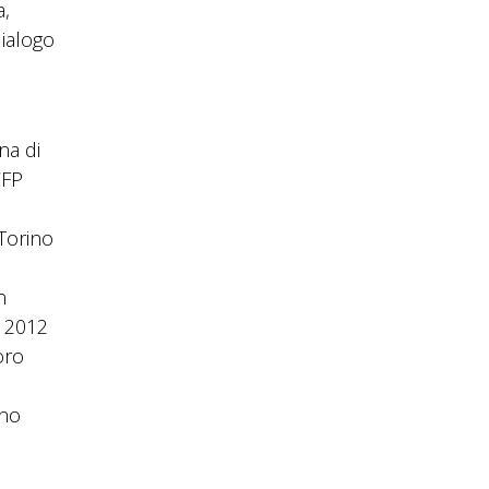
a,
dialogo
na di
CFP
Torino
n
L 2012
oro
ono