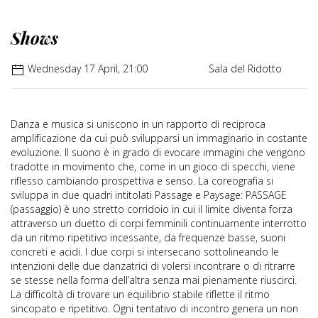
Shows
Wednesday 17 April, 21:00
Sala del Ridotto
Danza e musica si uniscono in un rapporto di reciproca
amplificazione da cui può svilupparsi un immaginario in costante
evoluzione. Il suono è in grado di evocare immagini che vengono
tradotte in movimento che, come in un gioco di specchi, viene
riflesso cambiando prospettiva e senso. La coreografia si
sviluppa in due quadri intitolati Passage e Paysage: PASSAGE
(passaggio) è uno stretto corridoio in cui il limite diventa forza
attraverso un duetto di corpi femminili continuamente interrotto
da un ritmo ripetitivo incessante, da frequenze basse, suoni
concreti e acidi. I due corpi si intersecano sottolineando le
intenzioni delle due danzatrici di volersi incontrare o di ritrarre
se stesse nella forma dell’altra senza mai pienamente riuscirci.
La difficoltà di trovare un equilibrio stabile riflette il ritmo
sincopato e ripetitivo. Ogni tentativo di incontro genera un non