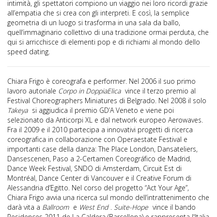
intimità, gli spettatori compiono un viaggio nei loro ricordi grazie
all’empatia che si crea con gli interpreti. E così, la semplice
geometria di un luogo si trasforma in una sala da ballo,
quell’immaginario collettivo di una tradizione ormai perduta, che
qui si arricchisce di elementi pop e di richiami al mondo dello
speed dating.
Chiara Frigo è coreografa e performer. Nel 2006 il suo primo
lavoro autoriale
Corpo in DoppiaElica
vince il terzo premio al
Festival Choreographers Miniatures di Belgrado. Nel 2008 il solo
Takeya
si aggiudica il premio GD’A Veneto e viene poi
selezionato da Anticorpi XL e dal network europeo Aerowaves.
Fra il 2009 e il 2010 partecipa a innovativi progetti di ricerca
coreografica in collaborazione con Operaestate Festival e
importanti case della danza: The Place London, Dansateliers,
Dansescenen, Paso a 2-Certamen Coreográfico de Madrid,
Dance Week Festival, SNDO di Amsterdam, Circuit Est di
Montréal, Dance Center di Vancouver e il Creative Forum di
Alessandria d’Egitto. Nel corso del progetto “Act Your Age”,
Chiara Frigo avvia una ricerca sul mondo dell’intrattenimento che
darà vita a
Ballroom
e
West End
.
Suite-Hope
vince il bando
Residences 2011 de La Caldera (Barcellona) e rappresenta l'Italia