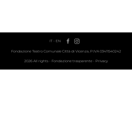
IT
-
EN
Fondazione Teatro Comunale Città di Vicenza, P.IVA 03411540242
2026 All rights -
Fondazione trasparente
-
Privacy