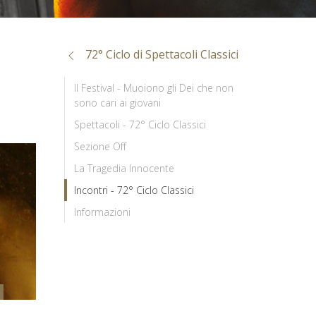
72° Ciclo di Spettacoli Classici
Il Festival - Muoiono gli Dei che non
sono cari ai giovani
Spettacoli - 72° Ciclo Classici
Sezione Off
La Tragedia Innocente
Incontri - 72° Ciclo Classici
Informazioni