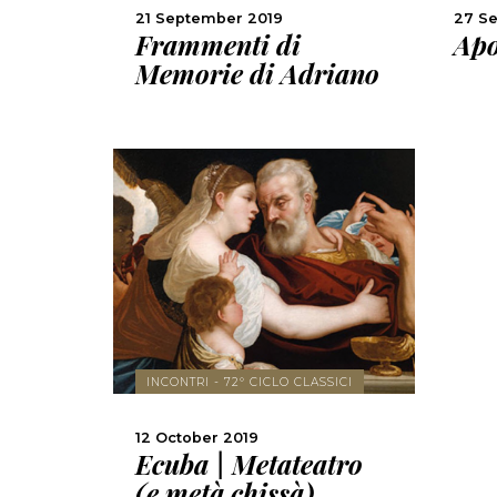
21 September 2019
27 S
Frammenti di
Apo
Memorie di Adriano
MORE
INCONTRI - 72° CICLO CLASSICI
SHARE
12 October 2019
Ecuba | Metateatro
(e metà chissà)