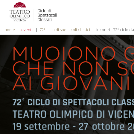
home
events
72° ciclo di spettacoli classici
incontri - 72° ciclo cla