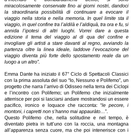
miracolosamente conservate fino ai giorni nostri, dandoci
la straordinaria possibilità di continuare a evocare il
viaggio nella storia e nella memoria. In quel limite sta il
viaggio, in quel confine tra l’aldilà e l’aldiquà, tra ora e fu, si
annida l’ipotesi di altri luoghi. Vorrei dare a questa
edizione il tema del viaggio al di qua del confine e
invogliare gli artisti a stare davanti al regno, avviando la
partenza oltre la linea ideale, laddove l’evocazione del
viaggio diventa più forte dello spostamento reale da un
luogo a un altro”.
Emma Dante
ha iniziato il 67° Ciclo di Spettacoli Classici
con la prima assoluta del suo “
Io, Nessuno e Polifemo
”, un
progetto che narra l’arrivo di Odisseo nella terra dei Ciclopi
e l’incontro con Polifemo; un Polifemo che inizialmente
atterrisce per poi si lasciarsi andare mostrandosi un essere
pacifico, ironico e loquace che racconta: “
le pecore, i
montoni, i capretti non s’hanno mai appauràto…
”.
Questo Polifemo che, nella solitudine e nel tempo, è
diventato pietra in tutt’uno con la roccia, una montagna
all’apparenza senza cuore, ma che poi intenerisce con i