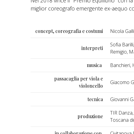
Nel 2018 vince il "Premio Equilibrio" con 
miglior coreografo emergente ex-aequo co
concept, coreografia e costumi
Nicola Galli
Sofia Barill
interpreti
Remigio, M
musica
Banchieri, 
passacaglia per viola e
Giacomo G
violoncello
tecnica
Giovanni G
TIR Danza, 
produzione
Toscana dir
in collaborazione con
Civitanova