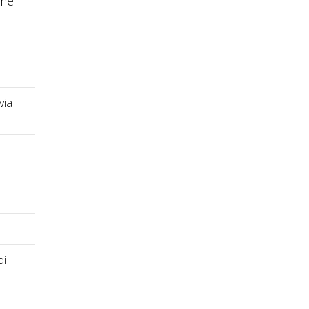
ome
via
di