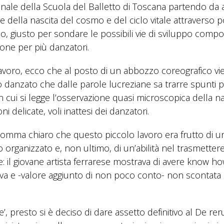
nale della Scuola del Balletto di Toscana partendo da 
e della nascita del cosmo e del ciclo vitale attraverso p
co, giusto per sondare le possibili vie di sviluppo compo
ione per più danzatori.
 lavoro, ecco che al posto di un abbozzo coreografico vi
o danzato che dalle parole lucreziane sa trarre spunti 
cui si legge l’osservazione quasi microscopica della n
i delicate, voli inattesi dei danzatori.
nsomma chiaro che questo piccolo lavoro era frutto di u
 organizzato e, non ultimo, di un’abilità nel trasmettere
he: il giovane artista ferrarese mostrava di avere know h
va e -valore aggiunto di non poco conto- non scontata
ore’, presto si è deciso di dare assetto definitivo al De re