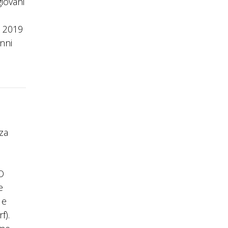
giovani
l 2019
nni
nza
O
e
 e
f).