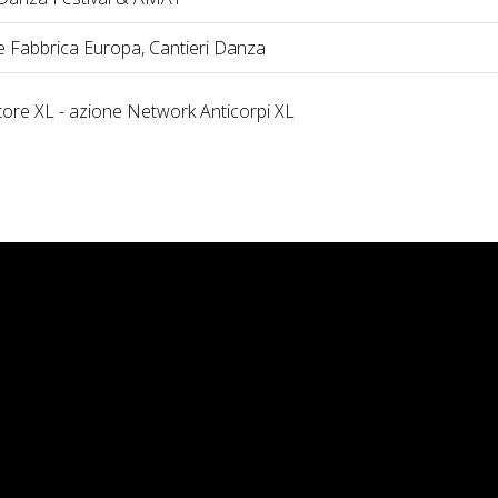
 Fabbrica Europa, Cantieri Danza
tore XL - azione Network Anticorpi XL