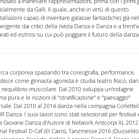
niziato a inanellare rappresentazioni, prima con i primi 
ialmente da Galli. Il quale, anche in virtù di questo
tallazioni capaci di inventare galassie fantastiche) già ne
ente dai critici della rivista Danza e Danza e a trent’a
rati ed estrosi su cui può poggiare il futuro della danza
icerca corporea spaziando tra coreografia, performance,
ordisce come ginnasta agonista e studia teatro fisico, da
riequilibrio muscolare. Dal 2010 sviluppa un'indagine
ma pura e le nozioni di "stratificazione" e "paesaggio"
ale. Dal 2010 al 2014 danza nella compagnia Collettiv
R Danza. I suoi lavori sono stati selezionati per festival 
ella Giovane Danza d'Autore di Network Anticorpi XL 2012
nal Festival D-Caf (El Cairo), Tanzmesse 2016 (Dusseldör