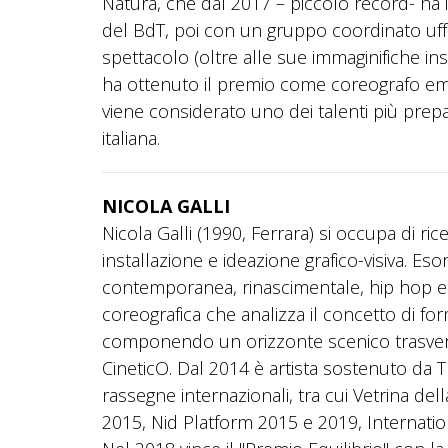
Natura, che dal 2017 – piccolo record- ha i
del BdT, poi con un gruppo coordinato uffic
spettacolo (oltre alle sue immaginifiche ins
ha ottenuto il premio come coreografo emerg
viene considerato uno dei talenti più prepa
italiana.
NICOLA GALLI
Nicola Galli (1990, Ferrara) si occupa di r
installazione e ideazione grafico-visiva. Es
contemporanea, rinascimentale, hip hop e 
coreografica che analizza il concetto di for
componendo un orizzonte scenico trasvers
CineticO. Dal 2014 è artista sostenuto da TI
rassegne internazionali, tra cui Vetrina d
2015, Nid Platform 2015 e 2019, Internatio