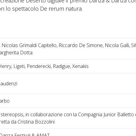
la creazione Deserto digitale il premio Danza & Danza c
n lo spettacolo De rerum natura.
i, Nicolas Grimaldi Capitello, Riccardo De Simone, Nicola Galli, Sil
argherita Dotta
Henry, Ligeti, Penderecki, Radigue, Xenakis
audenzi
arbo
stereopsis, in collaborazione con la Compagnia Junior Balletto 
etta da Cristina Bozzolini
 Danza Festival & AMAT