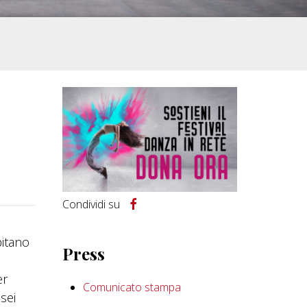
Condividi su
pitano
Press
er
Comunicato stampa
sei