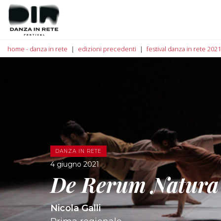
home - danza in rete
edizioni precedenti
festival danza in rete 2021
DANZA IN RETE
4 giugno 2021
De Rerum Natura
Nicola Galli