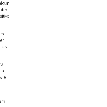
alcuni
otenti
sitivo
ene
per
atura
na
 ai
ow e
rum