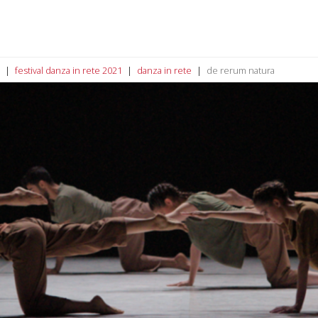
festival danza in rete 2021
danza in rete
de rerum natura