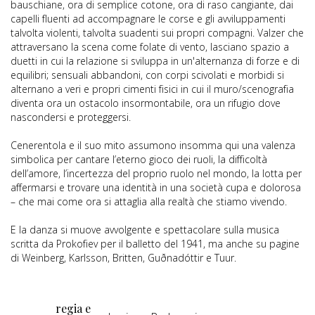
bauschiane, ora di semplice cotone, ora di raso cangiante, dai
capelli fluenti ad accompagnare le corse e gli avviluppamenti
talvolta violenti, talvolta suadenti sui propri compagni. Valzer che
attraversano la scena come folate di vento, lasciano spazio a
duetti in cui la relazione si sviluppa in un'alternanza di forze e di
equilibri; sensuali abbandoni, con corpi scivolati e morbidi si
alternano a veri e propri cimenti fisici in cui il muro/scenografia
diventa ora un ostacolo insormontabile, ora un rifugio dove
nascondersi e proteggersi.
Cenerentola e il suo mito assumono insomma qui una valenza
simbolica per cantare l’eterno gioco dei ruoli, la difficoltà
dell’amore, l’incertezza del proprio ruolo nel mondo, la lotta per
affermarsi e trovare una identità in una società cupa e dolorosa
– che mai come ora si attaglia alla realtà che stiamo vivendo.
E la danza si muove avvolgente e spettacolare sulla musica
scritta da Prokofiev per il balletto del 1941, ma anche su pagine
di Weinberg, Karlsson, Britten, Guðnadóttir e Tuur.
regia e